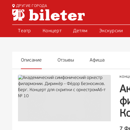
ДРУГИЕ ГОРОДА
Театр
Концерт
Детям
Экскурсии
Описание
Отзывы
Афиша
КОНЦ
А
ф
К
7 Ф