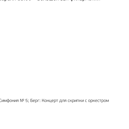
ЕКЛАМА
12+
РЕКЛАМА
6+
Симфония № 5; Берг: Концерт для скрипки с оркестром