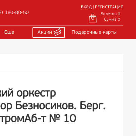
ВХОД | РЕГИСТРАЦИЯ
2) 380-80-50
Билетов 0
Сумма 0
Еще
Акции
Подарочные карты
ий оркестр
р Безносиков. Берг.
стромАб-т № 10