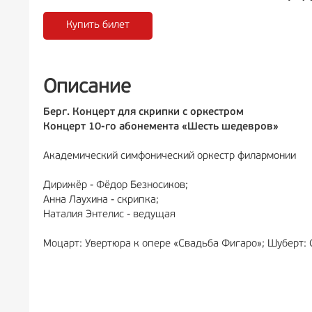
Купить билет
РЕКЛАМА
6+
Р
Описание
Берг. Концерт для скрипки с оркестром
Концерт 10-го абонемента «Шесть шедевров»
Академический симфонический оркестр филармонии
Дирижёр - Фёдор Безносиков;
Анна Лаухина - скрипка;
Наталия Энтелис - ведущая
Моцарт: Увертюра к опере «Свадьба Фигаро»; Шуберт: 