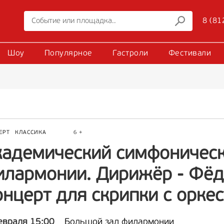
8 (81
Шоу
Популярное
Гастроли
Фестивали
ЕРТ
КЛАССИКА
6 +
кадемический симфоническ
илармонии. Дирижёр - Фёдо
онцерт для скрипки с орке
евраля 15:00
Большой зал филармонии