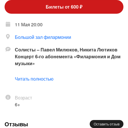
Билеты от 600 ₽
11 Мая 20:00
Большой зал филармонии
Солисты – Павел Милюков, Никита Лютиков
Концерт 6-го абонемента «Филармония и Дом
музыки»
Академический симфонический оркестр
Читать полностью
филармонии
Дирижёр - Димитрис Ботинис (Греция/Россия);
Никита Лютиков - кларнет;
Возраст
Павел Милюков - скрипка
6+
Б. Чайковский
: Концерт для кларнета с
Отзывы
Оставить отзыв
оркестром;
Шостакович
: Симфония №