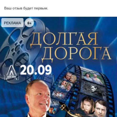
филармонии
Ваш отзыв будет первым.
Дирижёр - Дмитрий Юровский; Мария Зайцева -
виолончель
6+
РЕКЛАМА