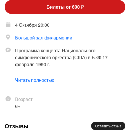
Билеты от 600 ₽
4 Октября 20:00
Большой зал филармонии
Программа концерта Национального
симфонического оркестра (США) в БЗФ 17
февраля 1990 г.
М. Ростропович – солист/дирижер
Читать полностью
Концерт 12-го абонемента «Рыцарь виолончели»
Возраст
К 100-летию со дня рождения Мстислава
6+
Ростроповича
Отзывы
Оставить отзыв
Академический симфонический оркестр