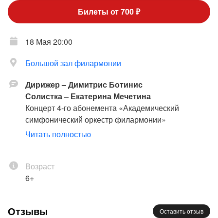
Билеты от 700 ₽
18 Мая 20:00
Большой зал филармонии
Дирижер – Димитрис Ботинис
Солистка – Екатерина Мечетина
Концерт 4-го абонемента «Академический
симфонический оркестр филармонии»
К 95-летию основания коллектива
Читать полностью
Академический симфонический оркестр
филармонии
Возраст
6+
Моцарт
: Концерт № 23 для фортепиано с
оркестром;
Шёнберг
: «Пеллеас и Мелизанда»,
Отзывы
Оставить отзыв
симфоническая поэма