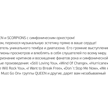
МА
6+
РЕКЛАМА
12+
EEN и SCORPIONS с симфоническим оркестром!
м, перенося музыкальную эстетику прямо в ваше сердце!
атель уникального тембра и диапазона. Его громкие выступлени
ллионы просмотров и влюблять в себя слушателей по всему миру.
изнание критиков и восхищение фанатов рока и симфонической
роизведения: «Still Loving You», «Wind Of Change», «Hurricane»
Will Rock You», «I Want to Break Free», «Don`t Stop Me Now», «We 
ow Must Go On» группы QUEEN и другие, дарят вам незабываемый