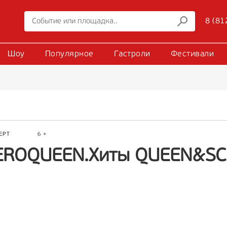
8 (81
Шоу
Популярное
Гастроли
Фестивали
ЕРТ
6 +
EROQUEEN.Хиты QUEEN&SC