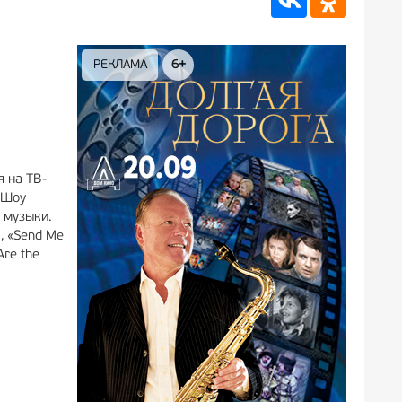
РЕКЛАМА
6+
РЕКЛА
я на ТВ-
 Шоу
 музыки.
, «Send Me
Are the