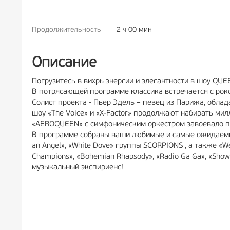
Продолжительность
2 ч 00 мин
РЕКЛА
Описание
Погрузитесь в вихрь энергии и элегантности в шоу QU
В потрясающей программе классика встречается с роко
Солист проекта - Пьер Эдель – певец из Парижа, облад
шоу «The Voice» и «X-Factor» продолжают набирать ми
«AEROQUEEN» с симфоническим оркестром завоевало пр
В программе собраны ваши любимые и самые ожидаемые п
an Angel», «White Dove» группы SCORPIONS , а также «We 
Champions», «Bohemian Rhapsody», «Radio Ga Ga», «Sh
музыкальный экспириенс!