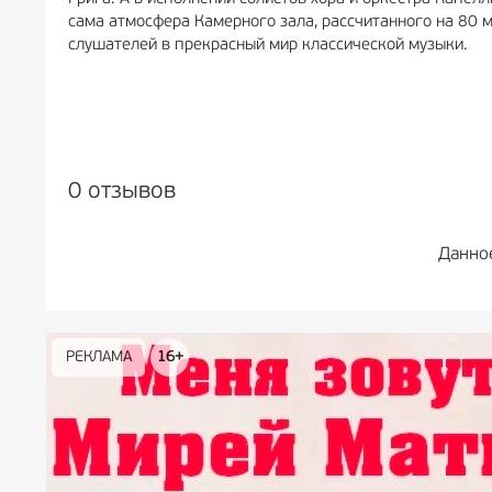
сама атмосфера Камерного зала, рассчитанного на 80 
слушателей в прекрасный мир классической музыки.
0 отзывов
Данно
РЕКЛАМА
РЕКЛАМА
РЕКЛАМА
РЕКЛАМА
РЕКЛАМА
РЕКЛАМА
16+
16+
12+
18+
0+