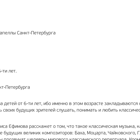
РЕКЛАМА
12+
Капеллы Санкт-Петербурга
-ти лет.
кт-Петербурга
 детей от 6-ти лет, ибо именно в этом возрасте закладываются
ть своих будущих зрителей слушать, понимать и любить классиче
иса Ефимова расскажет о том, что такое классическая музыка, к
е будущих великих композиторов: Баха, Моцарта, Чайковского, Г
лы прозвучат шедевры мирового классического репертуара. Кром