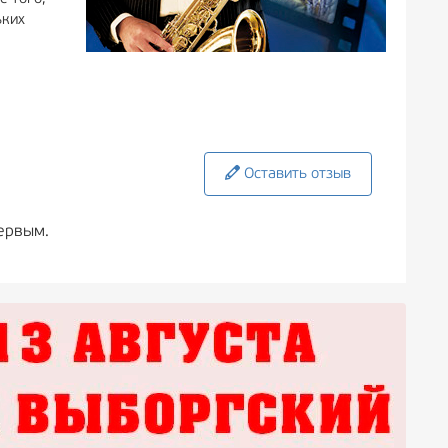
ьких
Оставить отзыв
ервым.