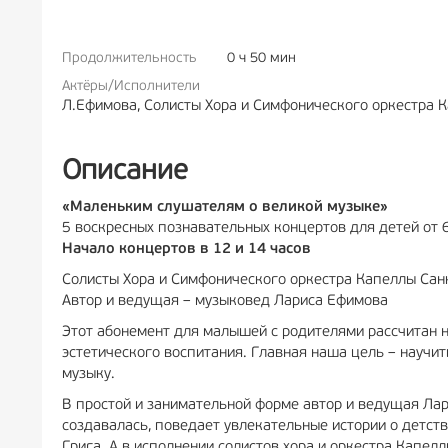
Продолжительность
0 ч 50 мин
РЕКЛАМА
6+
Актёры/Исполнители
Л.Ефимова, Солисты Хора и Симфонического оркестра 
Описание
«Маленьким слушателям о великой музыке»
5 воскресных познавательных концертов для детей от 6
Начало концертов в 12 и 14 часов
Солисты Хора и Симфонического оркестра Капеллы Сан
Автор и ведущая – музыковед Лариса Ефимова
Этот абонемент для малышей с родителями рассчитан на
эстетического воспитания. Главная наша цель – научи
музыку.
В простой и занимательной форме автор и ведущая Лар
создавалась, поведает увлекательные истории о детств
Грига. А в исполнении солистов хора и оркестра Капел