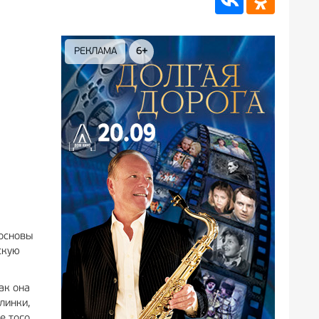
РЕКЛАМА
6+
РЕКЛАМА
12+
 основы
скую
ак она
линки,
е того,