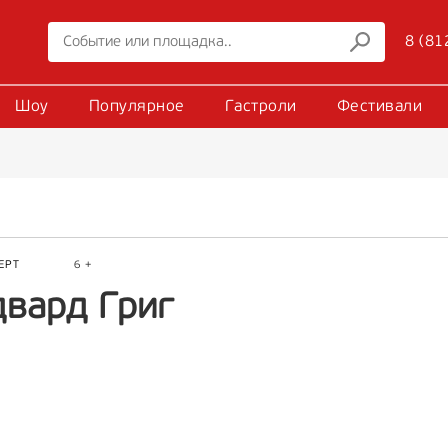
8 (81
Шоу
Популярное
Гастроли
Фестивали
ЕРТ
6 +
двард Григ