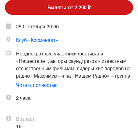
Билеты от 2 200 ₽
25 Сентября 20:00
Клуб «Космонавт»
Неоднократные участники фестиваля
«Нашествие», авторы саундтреков к известным
отечественным фильмам, лидеры хит-парадов на
радио «Максимум» и на «Нашем Радио» – группа
«7Б» выступят этой осенью в клубе «Космонавт».
Читать полностью
Группа под руководством бессменного фронтмена
2 часа
Ивана Демьяна сыграет программу, собранную из
лучших и любимых песен. Зрители услышат хиты:
Возраст
«Молодые ветра», «Неизвестный солдат»,
16+
«Осень», «Некрещеная луна», «Летим с войны» и
многие другие.