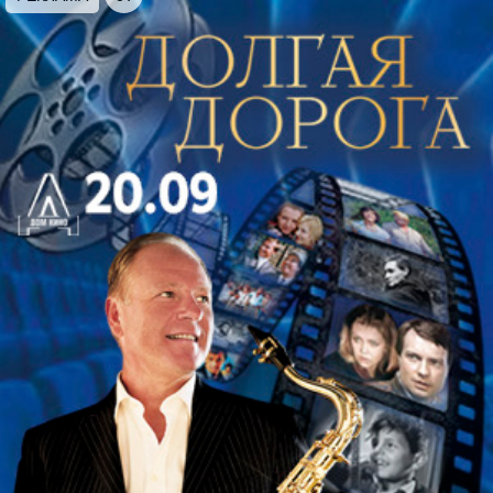
просто так выиграли эту путевку. Следуйте за
сторожем! Но будьте начеку: в лесу вас ждут
мистические обряды, сложный моральный выбор
и несчастная любовь (или даже помешательство).
Зачем вы тут? Кто собрал вас здесь? Разгадаете
ли вы все тайны этого места?