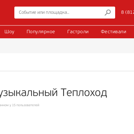
8 (81
Шоу
Популярное
Гастроли
Фестивали
узыкальный Теплоход
анном у 15 пользователей