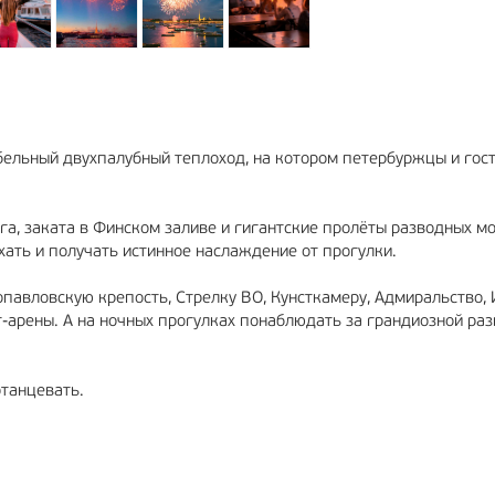
ельный двухпалубный теплоход, на котором петербуржцы и гос
а, заката в Финском заливе и гигантские пролёты разводных м
хать и получать истинное наслаждение от прогулки.
павловскую крепость, Стрелку ВО, Кунсткамеру, Адмиральство, 
-арены. А на ночных прогулках понаблюдать за грандиозной раз
отанцевать.