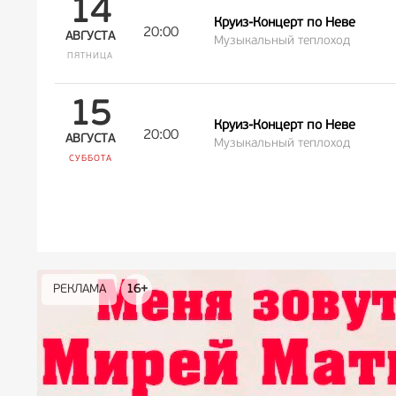
14
Круиз-Концерт по Неве
20:00
АВГУСТА
Музыкальный теплоход
ПЯТНИЦА
15
Круиз-Концерт по Неве
20:00
АВГУСТА
Музыкальный теплоход
СУББОТА
РЕКЛАМА
РЕКЛАМА
РЕКЛАМА
РЕКЛАМА
РЕКЛАМА
РЕКЛАМА
16+
16+
12+
18+
0+