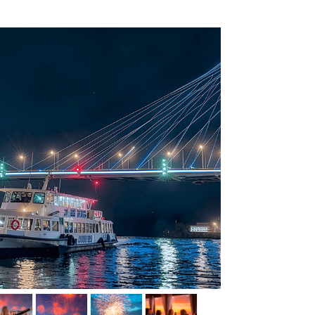
МА
6+
РЕКЛАМА
12+