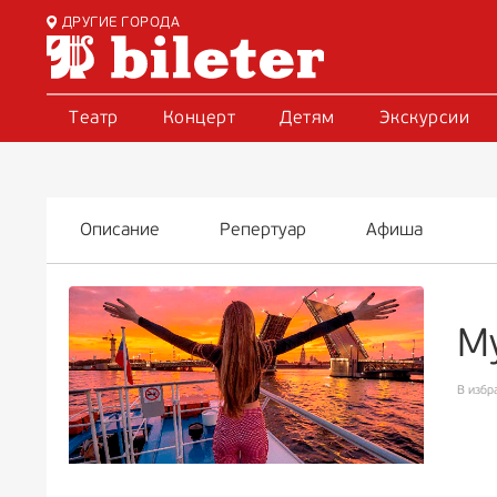
ДРУГИЕ ГОРОДА
Театр
Концерт
Детям
Экскурсии
Описание
Репертуар
Афиша
М
В избр