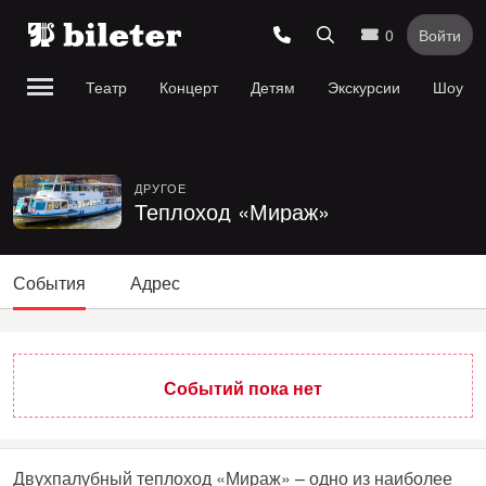
0
Войти
Театр
Концерт
Детям
Экскурсии
Шоу
ДРУГОЕ
Теплоход «Мираж»
События
Адрес
Событий пока нет
Двухпалубный теплоход «Мираж» – одно из наиболее