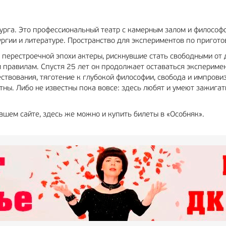
бурга. Это профессиональный театр с камерным залом и филосо
ургии и литературе. Пространство для экспериментов по пригот
е перестроечной эпохи актеры, рискнувшие стать свободными от
м правилам. Спустя 25 лет он продолжает оставаться экспериме
ствования, тяготение к глубокой философии, свобода и импрови
стны. Либо не известны пока вовсе: здесь любят и умеют зажига
шем сайте, здесь же можно и купить билеты в «Особняк».