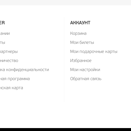
ER
АККАУНТ
пании
Корзина
кты
Мои билеты
партнеры
Мои подарочные карты
ничество
Избранное
ика конфиденциальности
Мои настройки
ная программа
Обратная связь
ская карта