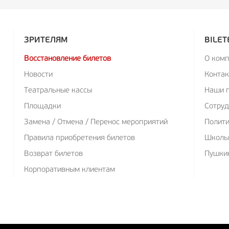
ЗРИТЕЛЯМ
BILET
Восстановление билетов
О ком
Новости
Конта
Театральные кассы
Наши 
Площадки
Сотруд
Замена / Отмена / Перенос мероприятий
Полит
Правила приобретения билетов
Школь
Возврат билетов
Пушкин
Корпоративным клиентам