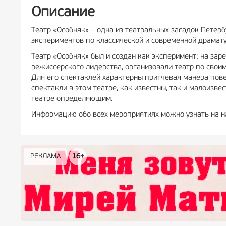
Описание
Театр «Особняк» – одна из театральных загадок Петер
экспериментов по классической и современной драмат
Театр «Особняк» был и создан как эксперимент: на зар
режиссерского лидерства, организовали театр по свои
Для его спектаклей характерны притчевая манера пове
спектакли в этом театре, как известны, так и малоизве
театре определяющим.
Информацию обо всех мероприятиях можно узнать на на
РЕКЛАМА
РЕКЛАМА
РЕКЛАМА
РЕКЛАМА
РЕКЛАМА
РЕКЛАМА
16+
16+
12+
18+
0+