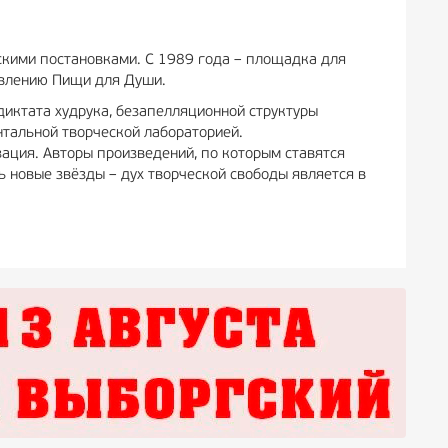
фскими постановками. С 1989 года – площадка для
овлению Пищи для Души.
 диктата худрука, безапелляционной структуры
нтальной творческой лабораторией.
зация. Авторы произведений, по которым ставятся
ть новые звёзды – дух творческой свободы является в