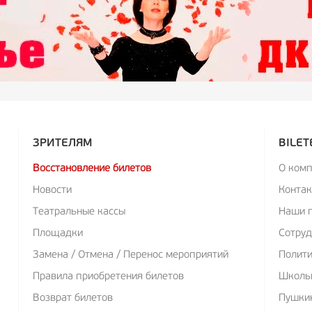
ЗРИТЕЛЯМ
BILET
Восстановление билетов
О ком
Новости
Конта
Театральные кассы
Наши 
Площадки
Сотруд
Замена / Отмена / Перенос мероприятий
Полит
Правила приобретения билетов
Школь
Возврат билетов
Пушкин