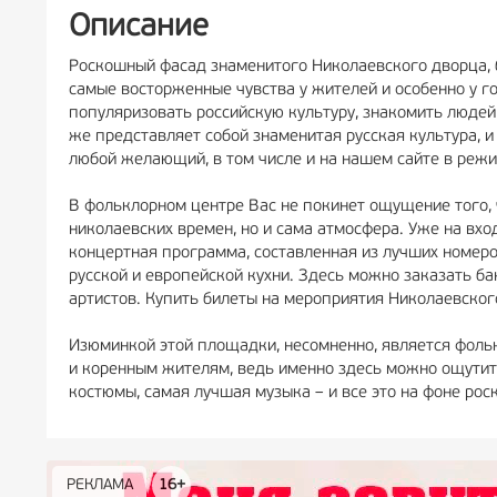
Описание
Роскошный фасад знаменитого Николаевского дворца, 
самые восторженные чувства у жителей и особенно у 
популяризовать российскую культуру, знакомить людей 
же представляет собой знаменитая русская культура, 
любой желающий, в том числе и на нашем сайте в режи
В фольклорном центре Вас не покинет ощущение того, ч
николаевских времен, но и сама атмосфера. Уже на вх
концертная программа, составленная из лучших номер
русской и европейской кухни. Здесь можно заказать ба
артистов. Купить билеты на мероприятия Николаевского
Изюминкой этой площадки, несомненно, является фольк
и коренным жителям, ведь именно здесь можно ощутить
костюмы, самая лучшая музыка – и все это на фоне р
РЕКЛАМА
РЕКЛАМА
РЕКЛАМА
РЕКЛАМА
РЕКЛАМА
РЕКЛАМА
16+
16+
12+
18+
0+