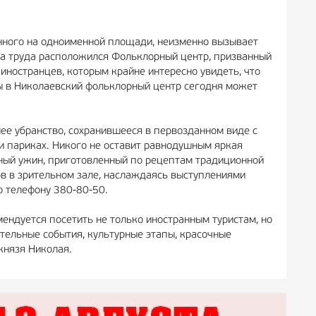
нного на одноименной площади, неизменно вызывает
ца труда расположился Фольклорный центр, призванный
иностранцев, которым крайне интересно увидеть, что
ты в Николаевский фольклорный центр сегодня может
нее убранство, сохранившееся в первозданном виде с
 и париках. Никого не оставит равнодушным яркая
пный ужин, приготовленный по рецептам традиционной
сов в зрительном зале, наслаждаясь выступлениями
о телефону 380-80-50.
ендуется посетить не только иностранным туристам, но
ительные события, культурные этапы, красочные
князя Николая.