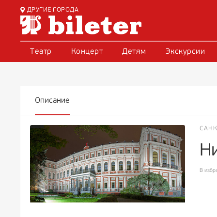
ДРУГИЕ ГОРОДА
Театр
Концерт
Детям
Экскурсии
Описание
САНК
Н
В избр