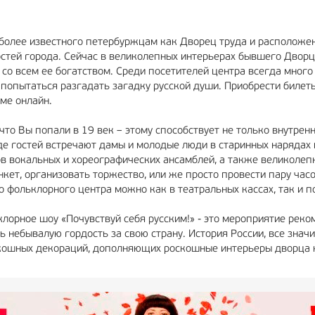
более известного петербуржцам как Дворец труда и расположе
гостей города. Сейчас в великолепных интерьерах бывшего Двор
со всем ее богатством. Среди посетителей центра всегда много 
и попытаться разгадать загадку русской души. Приобрести биле
ме онлайн.
то Вы попали в 19 век – этому способствует не только внутрен
оде гостей встречают дамы и молодые люди в старинных нарядах
ов вокальных и хореографических ансамблей, а также великоле
нкет, организовать торжество, или же просто провести пару ча
 фольклорного центра можно как в театральных кассах, так и п
лорное шоу «Почувствуй себя русским!» - это мероприятие реком
 небывалую гордость за свою страну. История России, все знач
оскошных декораций, дополняющих роскошные интерьеры дворца 