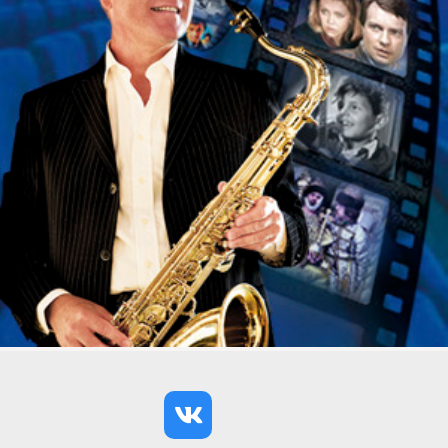
на концерт или в театр? Неплохой выбор, но у нас
есть вариант лучше:
подарочная карта ДТЗК
- это
идеальный подарок к любому празднику. Подарите
радость и свободу выбора!