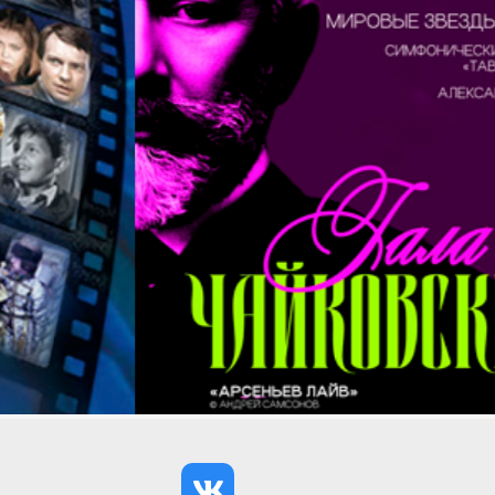
французский режиссер Жорж Питоев. В течение 15 лет
режиссером и актером театра был А.А.Брянцев,
будущий основатель и руководитель Ленинградского
ТЮЗа. Театр по сей день находится в списке «100
великих театров мира». После революции театр
прекратил свое существование. С.В.Панина вынуждена
была покинуть Россию. В начале 20-х годов Корней
Чуковский и профессор Владислав Евгеньев-Максимов
организовали здесь Дом просвещения имени
Н.А.Некрасова по образцу Пушкинского дома. С 1926
года здание было передано железной дороге. В 30-е
годы на сценической площадке Дома культуры
железнодорожников работал театр под руководством
Л.С.Вивьена и Ленинградский драматический театр
железнодорожного транспорта.
В настоящее время здесь располагается Дом культуры
железнодорожников. Дворец был отреставрирован,