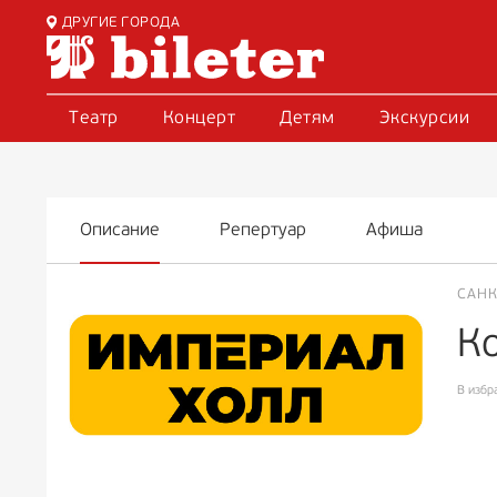
ДРУГИЕ ГОРОДА
Театр
Концерт
Детям
Экскурсии
Описание
Репертуар
Афиша
САНК
Ко
В избр