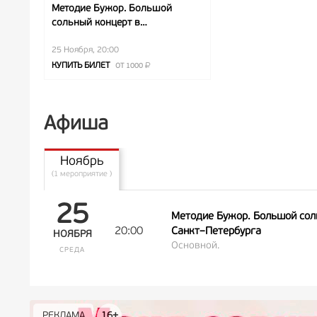
Методие Бужор. Большой
сольный концерт в
сопровождении
Государственного Русского
25 Ноября, 20:00
концертного оркестра Санкт–
КУПИТЬ БИЛЕТ
ОТ 1000
Петербурга
Афиша
Ноябрь
(1 мероприятие )
25
Методие Бужор. Большой сол
20:00
Санкт–Петербурга
НОЯБРЯ
Основной.
СРЕДА
РЕКЛАМА
РЕКЛАМА
РЕКЛАМА
РЕКЛАМА
РЕКЛАМА
РЕКЛАМА
16+
16+
12+
18+
0+