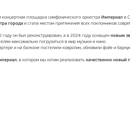
ая концертная площадка симфонического оркестра
Империал
в С
нтра города
и стала местом притяжения всех поклонников совре
20 году он был реконструирован, а в 2024 году оснащен
новым зв
телям максимально погрузиться в мир музыки и кино.
артере и на балконе постелили ковролин, обновили фойе и барну
мпериал
, в котором мы хотим реализовать
качественно новый 