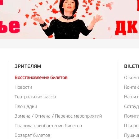
ЗРИТЕЛЯМ
BILET
Восстановление билетов
О ком
Новости
Конта
Театральные кассы
Наши 
Площадки
Сотруд
Замена / Отмена / Перенос мероприятий
Полит
Правила приобретения билетов
Школь
Возврат билетов
Пушкин