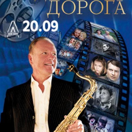
джаза, такие пароходики нередко рассекали воды
Миссисипи. В Петербурге, конечно, не так солнечно, да и
Нева мало напоминает широкую американскую реку,
однако джаз в нашем городе любят давно и очень
страстно. Ленинградские джаз-клубы в свое время
гремели на всю страну, да и в наше время поклонников
джаза меньше не становится.
Вот почему столько желающих купить билет на
джазовый пароход – ведь это не просто возможность
послушать классический и современный джаз в живом
исполнении, но еще и речная романтика, крики чаек,
брызги волн и неповторимая атмосфера. Двухпалубный
теплоход, построенный по проекту «Москва», имеет две
остекленные палубы. На теплоходе есть и бар, где
подают не только освежающие и алкогольные напитки,
но и шашлык. Согласитесь, весьма приятно дополнить
приятную музыку и разговоры с друзьями любимым