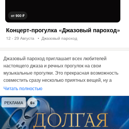
от 900 ₽
Концерт-прогулка «Джазовый пароход»
12 - 29 Августа
Джазовый пароход
Джазовый пароход приглашает всех любителей
настоящего джаза и речных прогулок на свои
музыкальные прогулки. Это прекрасная возможность
совместить сразу несколько приятных вещей, ну а
живописные берега петербургских рек и каналов
Читать полностью
сделают путешествие поистине незабываемым.
РЕКЛАМА
6+
Прогулка на джазовом пароходе – идея не российская,
ее привезли наши джазмены из-за рубежа. В Америке,
чернокожие жители которой и стали прародителями