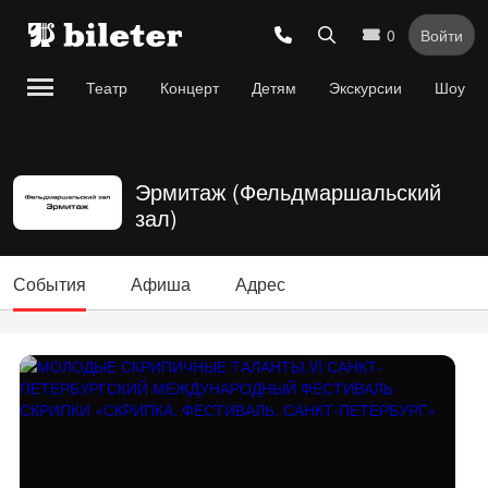
0
Войти
Театр
Концерт
Детям
Экскурсии
Шоу
Эрмитаж (Фельдмаршальский
зал)
События
Афиша
Адрес