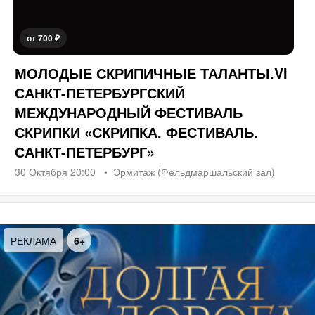
от 700 ₽
МОЛОДЫЕ СКРИПИЧНЫЕ ТАЛАНТЫ.VI
САНКТ-ПЕТЕРБУРГСКИЙ
МЕЖДУНАРОДНЫЙ ФЕСТИВАЛЬ
СКРИПКИ «СКРИПКА. ФЕСТИВАЛЬ.
САНКТ-ПЕТЕРБУРГ»
30 Октября 20:00
Эрмитаж (Фельдмаршальский зал)
МА
6+
РЕКЛА