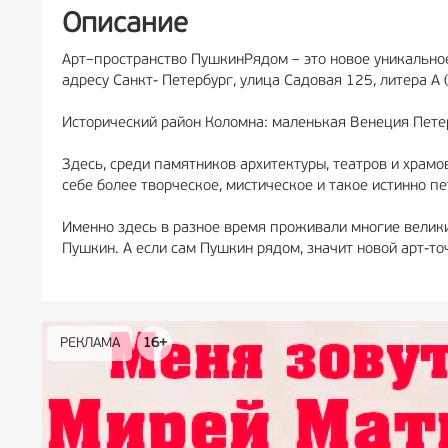
Описание
Арт–пространство ПушкинРядом – это новое уникальное
адресу Санкт- Петербург, улица Садовая 125, литера А 
Исторический район Коломна: маленькая Венеция Пете
Здесь, среди памятников архитектуры, театров и храм
себе более творческое, мистическое и такое истинно п
Именно здесь в разное время проживали многие велики
Пушкин. А если сам Пушкин рядом, значит новой арт-т
РЕКЛАМА
РЕКЛАМА
РЕКЛАМА
РЕКЛАМА
РЕКЛАМА
РЕКЛАМА
16+
16+
12+
18+
0+