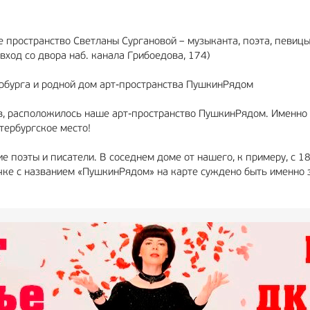
 пространство Светланы Сургановой – музыканта, поэта, певицы
(вход со двора наб. канала Грибоедова, 174)
рбурга и родной дом арт-пространства ПушкинРядом
ов, расположилось наше арт-пространство ПушкинРядом. Именно 
етербургское место!
е поэты и писатели. В соседнем доме от нашего, к примеру, с
очке с названием «ПушкинРядом» на карте суждено быть именно 