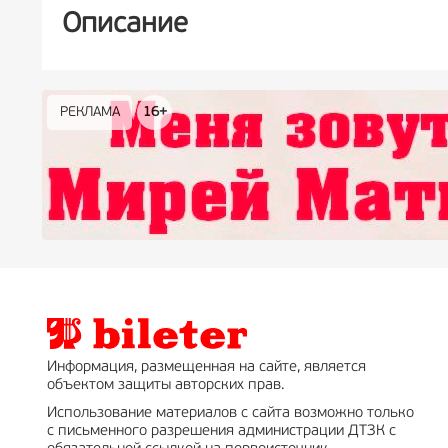
Описание
РЕКЛАМА
РЕКЛАМА
РЕКЛАМА
РЕКЛАМА
РЕКЛАМА
РЕКЛАМА
16+
16+
12+
18+
0+
Информация, размещенная на сайте, является
объектом защиты авторских прав.
Использование материалов с сайта возможно только
с письменного разрешения администрации ДТЗК с