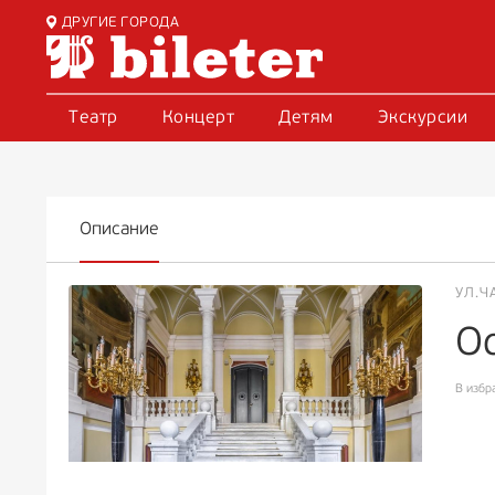
ДРУГИЕ ГОРОДА
Театр
Концерт
Детям
Экскурсии
Описание
УЛ.Ч
О
В избр