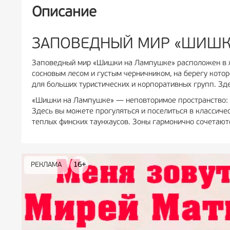
Описание
ЗАПОВЕДНЫЙ МИР «ШИШК
Заповедный мир «Шишки на Лампушке» расположен в ж
сосновым лесом и густым черничником, на берегу кото
для больших туристических и корпоративных групп. З
«Шишки на Лампушке» — неповторимое пространство: т
Здесь вы можете прогуляться и поселиться в классиче
теплых финских таунхаусов. Зоны гармонично сочетаютс
РЕКЛАМА
РЕКЛАМА
РЕКЛАМА
РЕКЛАМА
РЕКЛАМА
РЕКЛАМА
16+
16+
12+
18+
0+