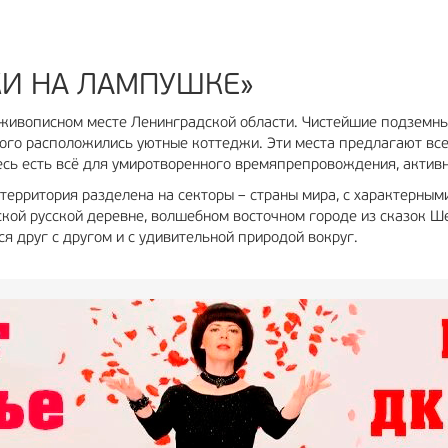
И НА ЛАМПУШКЕ»
ивописном месте Ленинградской области. Чистейшие подземны
рого расположились уютные коттеджи. Эти места предлагают все 
десь есть всё для умиротворенного времяпрепровождения, акти
ерритория разделена на секторы – страны мира, с характерным
ской русской деревне, волшебном восточном городе из сказок Ш
я друг с другом и с удивительной природой вокруг.