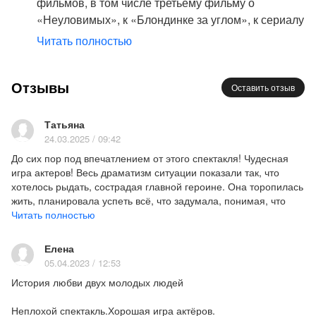
фильмов, в том числе третьему фильму о
Уфимцева
«Неуловимых», к «Блондинке за углом», к сериалу
Ассистент режиссера – Алексей Телеш
«Братья Карамазовы». Но его театральные пьесы
Читать полностью
Премьера – 5 октября 2007 г
также очень востребованы режиссерами и
любимы зрителями, и особенно это касается
Спектакль идет без антракта.
Отзывы
пьесы «Счастье мое» - она стала не менее
Оставить отзыв
Спектакль ведет Татьяна Романовская.
популярна, чем одноименное танго времен
войны. Именно эта мелодия сопровождает героев
Татьяна
спектакля театра «На Литейном», то разжигая их
24.03.2025 / 09:42
чувства, то губя их на корню. Билеты на спектакль
До сих пор под впечатлением от этого спектакля! Чудесная
«Счастье мое» наверняка купят те, кто любит
игра актеров! Весь драматизм ситуации показали так, что
хотелось рыдать, сострадая главной героине. Она торопилась
лиричные, мелодраматичные спектакли с не
жить, планировала успеть всё, что задумала, понимая, что
всегда радостным, но очень жизненным
времени у нее мало. Спектакль смотрится на одном дыхании!
Читать полностью
«открытым» финалом.
Странная встреча двух совершенно разных людей
Елена
— матроса Семена и обычной школьной
05.04.2023 / 12:53
учительницы Виктории — может показаться
История любви двух молодых людей
сначала незначительным эпизодом в их судьбах.
Семену нужно где-то переночевать, к тому же он
Неплохой спектакль.Хорошая игра актёров.