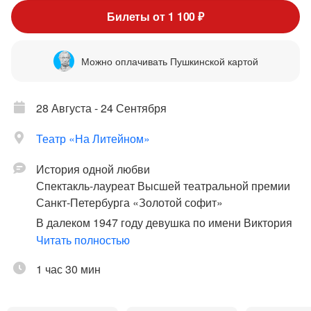
Билеты от 1 100 ₽
Можно оплачивать Пушкинской картой
28 Августа - 24 Сентября
Театр «На Литейном»
История одной любви
Спектакль-лауреат Высшей театральной премии
Санкт-Петербурга «Золотой софит»
В далеком 1947 году девушка по имени Виктория
мечтала о счастье. Она хотела быть
Читать полностью
пионервожатой, стоять на линейке и… иметь
1 час 30 мин
ребенка. Такое простое счастье. А молодой
человек по имени Семен грезил о карьере
дипломата и пышных приемах у английской