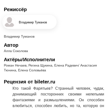
Ярославль, Белгород, Мелихово, участвовали в
Режиссёр
международных театральных фестивалях в
Марселе и Шанхае, представляли российское
Владимир Туманов
искусство в Версале. Имя Регины Щукиной
широко известно - ее активно приглашают к
участию в моноспектаклях и антрепризах,
Владимир Туманов
актриса снимается в кино и на телевидении.
Автор
Можно смело утверждать, что ее роли
Алла Соколова
являются одной из важнейших составляющих
творческой жизни Молодежного театра и
Актёры/Исполнители
Петербурга в целом.
Роман Нечаев, Регина Щукина, Елена Радевич/ Анастасия
Тюнина, Елена Соловьёва
Алла Соколова
Фантазии Фарятьева
Рецензия от bileter.ru
Трагикомедия, в двух актах
Кто такой Фарятьев? Странный человек, чудак,
Премьера – 20 января 2012 года
донимающий посторонних своими нелепыми
Пьеса имеет счастливую сценическую историю,
фантазиями и размышлениями. Он способен
именно она сделала автора – Аллу Соколову –
влюбиться, способен любить, но та, которую он