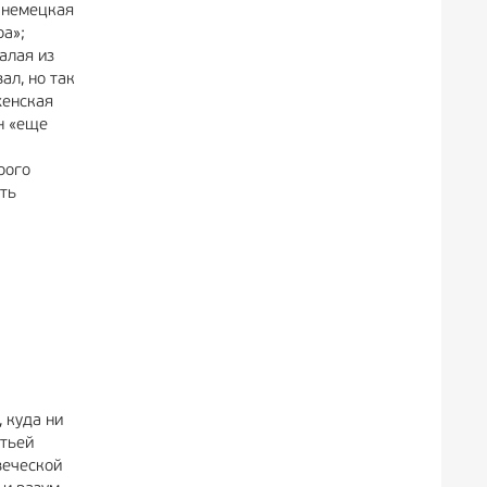
я немецкая
ра»;
алая из
ал, но так
хенская
он «еще
рого
сть
 куда ни
етьей
веческой