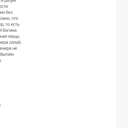
 и разум
ости
мо без
зано, что
р, то есть
й богини.
енная мощь
нера силой.
Венера не
обытия»
.
а