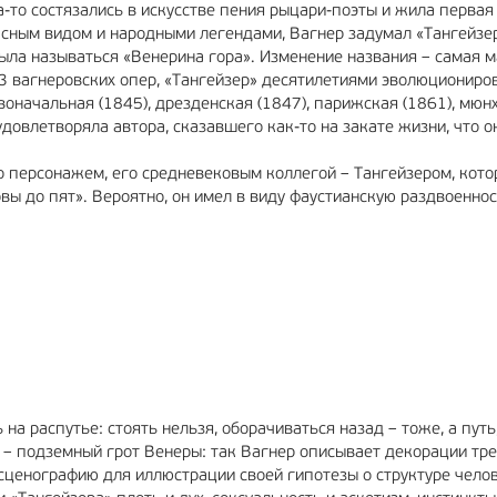
а-то состязались в искусстве пения рыцари-поэты и жила перва
асным видом и народными легендами, Вагнер задумал «Тангейзе
ла называться «Венерина гора». Изменение названия – самая м
3 вагнеровских опер, «Тангейзер» десятилетиями эволюциониров
оначальная (1845), дрезденская (1847), парижская (1861), мюн
 удовлетворяла автора, сказавшего как-то на закате жизни, что 
го персонажем, его средневековым коллегой – Тангейзером, кото
вы до пят». Вероятно, он имел в виду фаустианскую раздвоенно
а распутье: стоять нельзя, оборачиваться назад – тоже, а путь,
ва – подземный грот Венеры: так Вагнер описывает декорации тр
 сценографию для иллюстрации своей гипотезы о структуре чело