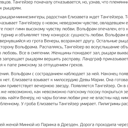
евцов. Тангейзер поначалу отказывается, но, узнав, что племянн
 к рыцарям.
ве рыцари-миннезингеры, радостная Елизавета ждет Тангейзера. Т
казывает Тангейзеру о новом, неведомом чувстве, овладевшем е
ге поют гимн высокому чувству любви. Вольфрам опечален, его
 турнир и объявляет тему конкурса: сущность любви. Вольфрам 
 вернувшийся из грота Венеры, возражает другу. Остальные рыц
сторону Вольфрама. Распаляясь, Тангейзер во всеуслышание об
ную любовь. Все в смятении. Женщины покидают зал, рыцари вых
она запрещает рыцарям вершить расправу. Ландграф приказывае
я к папе римскому за отпущением грехов.
ения. Вольфрам с состраданием наблюдает за ней. Наконец поя
х нет. Елизавета взывает к милосердию Девы Марии. Она готова
ам приветствует вечернюю звезду. Появляется Тангейзер. Он в 
ль же невозможно, как невозможно папскому посоху покрыться з
овь найти Венеру, но чары богини любви уже не властны над ним
ленному. У гроба Елизаветы Тангейзер умирает. Пилигримы ра
оей женой Минной из Парижа в Дрезден. Дорога проходила чере