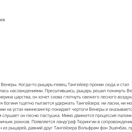
иев
о Венеры. Когда-то рыцарь-певец Тангейзер проник сюда и стал
илась наслаждениями. Пресытившись, рыцарь решил покинуть В
ерина царства, он хочет снова глотнуть свежего лесного воздух
я богиня тщетно пытается удержать Тангейзера: ни ласки, ни мо
рии на устах миннезингер покидает чертоги Венеры и оказывает
ем слушает он песню пастушка. Мимо движется процессия паломн
ничьих рожков. Появляется ландграф Тюрингии в сопровождени
н из рыцарей, давний друг Тангейзера Вольфрам фон Эшенбах, п