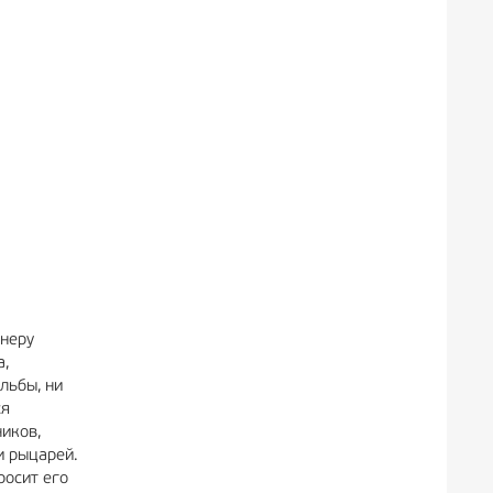
енеру
а,
льбы, ни
ся
иков,
и рыцарей.
росит его