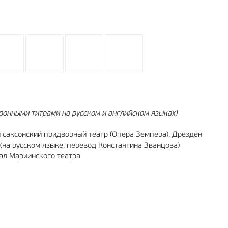
онными титрами на русском и английском языках)
 саксонский придворный театр (Опера Земпера), Дрезден
(на русском языке, перевод Константина Званцова)
ал Мариинского театра