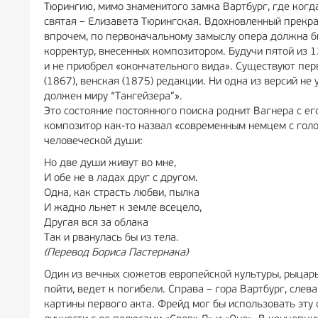
Тюрингию, мимо знаменитого замка Вартбург, где когд
святая – Елизавета Тюрингская. Вдохновленный прекр
впрочем, по первоначальному замыслу опера должна бы
корректур, внесенных композитором. Будучи пятой из 1
и не приобрел «окончательного вида». Существуют перв
(1867), венская (1875) редакции. Ни одна из версий не
должен миру “Тангейзера”».
Это состояние постоянного поиска роднит Вагнера с е
композитор как-то назвал «современным немцем с голо
человеческой души:
Но две души живут во мне,
И обе не в ладах друг с другом.
Одна, как страсть любви, пылка
И жадно льнет к земле всецело,
Другая вся за облака
Так и рванулась бы из тела.
(Перевод Бориса Пастернака)
Один из вечных сюжетов европейской культуры, рыцарь н
пойти, ведет к погибели. Справа – гора Вартбург, сле
картины первого акта. Фрейд мог бы использовать эту