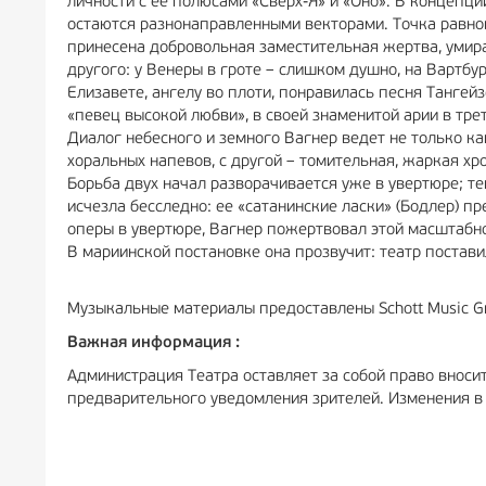
личности с ее полюсами «Сверх-Я» и «Оно». В концепции
остаются разнонаправленными векторами. Точка равнове
принесена добровольная заместительная жертва, умир
другого: у Венеры в гроте – слишком душно, на Вартбу
Елизавете, ангелу во плоти, понравилась песня Тангей
«певец высокой любви», в своей знаменитой арии в тре
Диалог небесного и земного Вагнер ведет не только ка
хоральных напевов, с другой – томительная, жаркая х
Борьба двух начал разворачивается уже в увертюре; те
исчезла бесследно: ее «сатанинские ласки» (Бодлер) п
оперы в увертюре, Вагнер пожертвовал этой масштабн
В мариинской постановке она прозвучит: театр постав
Музыкальные материалы предоставлены Schott Music G
Важная информация :
Администрация Театра оставляет за собой право вносит
предварительного уведомления зрителей. Изменения в 