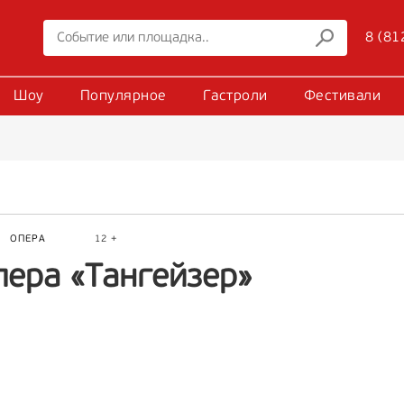
8 (81
Шоу
Популярное
Гастроли
Фестивали
Р
ОПЕРА
12 +
пера «Тангейзер»