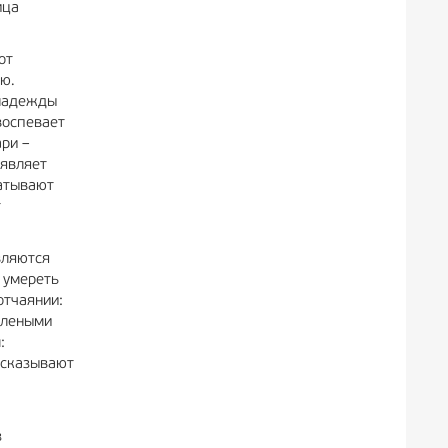
ица
от
ю.
 надежды
воспевает
ари –
ъявляет
ватывают
т
вляются
 умереть
отчаянии:
елеными
:
ссказывают
з