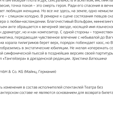
 «Тангейзера» плоть и дух, сексуальность и аскетизм, инстинкты
сия, точка покоя – это смерть героя. Ради его спасения в вечн
ает любящая женщина. Но все же здесь, на земле, одно немысли
рге – слишком холодно. В ремарке к сцене состязания певцов ска
зера о любви-наслаждении. Благочестивый Вольфрам, миннезинге
тьем акте обращается к вечерней звезде, носящей имя языческо
к драматург, но и как композитор. С одной стороны – торжеств
роматика, передающая чувственное влечение с небывалой до Ваг
ма хорала пилигримов берет верх, порядок побеждает хаос, но 
реобразились в экстатические юбиляции. Не желая «опережать с
ой симфонической пьесой в позднейших версиях своей партитуры
ил «Тангейзера» в дрезденской редакции.
Христина Батюшина
mbH & Co. KG (Майнц, Германия)
ь изменения в состав исполнителей спектаклей Театра без
актерском составе не являются основанием для возврата билет