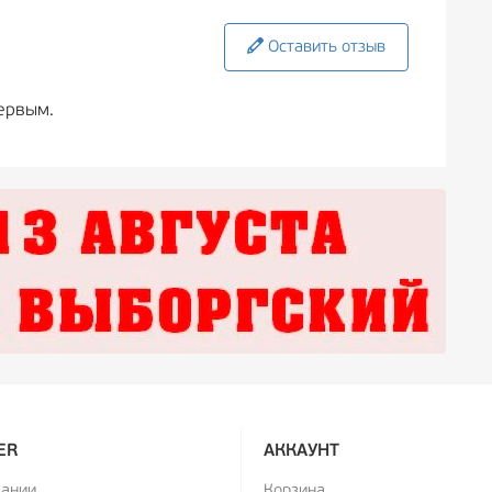
Оставить отзыв
ервым.
ER
АККАУНТ
пании
Корзина