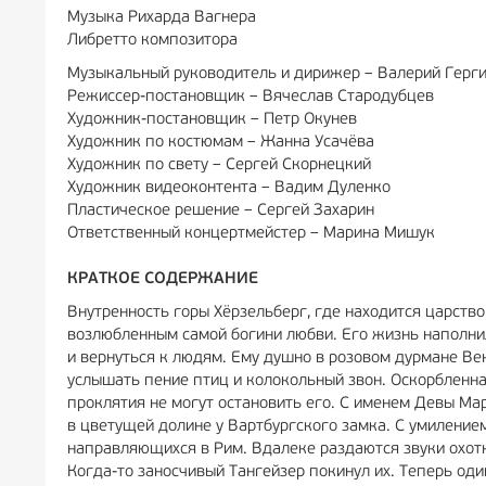
Музыка Рихарда Вагнера
Либретто композитора
Музыкальный руководитель и дирижер – Валерий Герг
Режиссер-постановщик – Вячеслав Стародубцев
Художник-постановщик – Петр Окунев
Художник по костюмам – Жанна Усачёва
Художник по свету – Сергей Скорнецкий
Художник видеоконтента – Вадим Дуленко
Пластическое решение – Сергей Захарин
Ответственный концертмейстер – Марина Мишук
КРАТКОЕ СОДЕРЖАНИЕ
Внутренность горы Хёрзельберг, где находится царств
возлюбленным самой богини любви. Его жизнь наполн
и вернуться к людям. Ему душно в розовом дурмане Вен
услышать пение птиц и колокольный звон. Оскорбленна
проклятия не могут остановить его. С именем Девы Ма
в цветущей долине у Вартбургского замка. С умилени
направляющихся в Рим. Вдалеке раздаются звуки охот
Когда-то заносчивый Тангейзер покинул их. Теперь оди