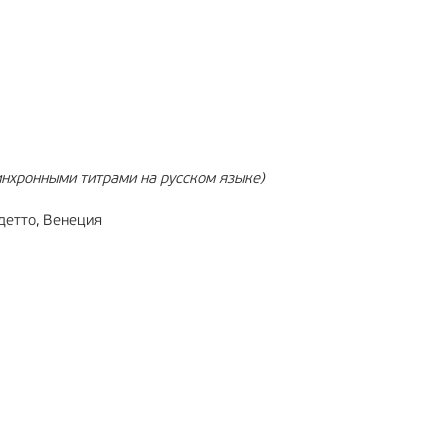
МА
6+
РЕКЛАМА
12+
нхронными титрами на русском языке)
детто, Венеция