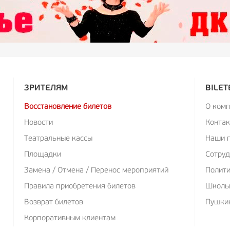
ЗРИТЕЛЯМ
BILET
Восстановление билетов
О ком
Новости
Конта
Театральные кассы
Наши 
Площадки
Сотруд
Замена / Отмена / Перенос мероприятий
Полит
Правила приобретения билетов
Школь
Возврат билетов
Пушкин
Корпоративным клиентам