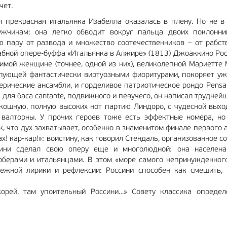
чет.
я прекрасная итальянка Изабелла оказалась в плену. Но не в
жчинам: она легко обводит вокруг пальца двоих поклонни
ю пару от развода и множество соотечественников – от рабств
абной опере-буффа «Итальянка в Алжире» (1813) Джоаккино Рос
имой женщине (точнее, одной из них), великолепной Мариетте 
илующей фантастически виртуозными фиоритурами, покоряет уж
рические ансамбли, и горделивое патриотическое рондо Pensa a
 для баса cantante, подвижного и певучего, он написал трудне
оскошную, полную высоких нот партию Линдоро, с чудесной вых
о валторны. У прочих героев тоже есть эффектные номера, но
, что дух захватывает, особенно в знаменитом финале первого а
х! кар-кар!»: воистину, как говорил Стендаль, организованное 
ссини сделал свою оперу еще и многолюдной: она населе
рберами и итальянцами. В этом «море самого непринужденног
нежной лирики и рефлексии: Россини способен как смешить, 
орей, там упоительный Россини…» Совету классика определ