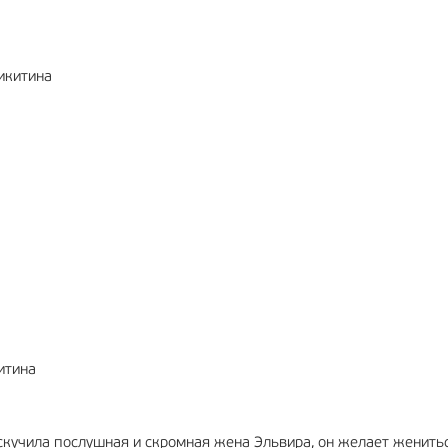
икитина
итина
скучила послушная и скромная жена Эльвира, он желает женить