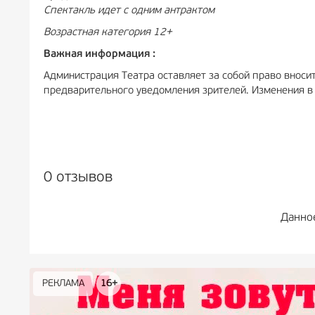
Спектакль идет с одним антрактом
Возрастная категория 12+
Важная информация :
Администрация Театра оставляет за собой право вносит
предварительного уведомления зрителей. Изменения в 
0 отзывов
Данно
РЕКЛАМА
РЕКЛАМА
РЕКЛАМА
РЕКЛАМА
РЕКЛАМА
РЕКЛАМА
16+
16+
12+
18+
0+