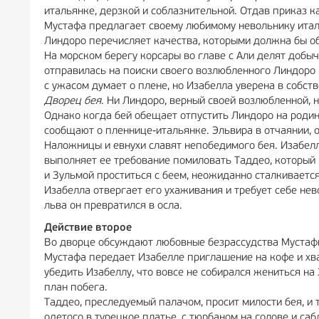
итальянке, дерзкой и соблазнительной. Отдав приказ 
Мустафа предлагает своему любимому невольнику итал
Линдоро перечисляет качества, которыми должна бы об
На морском берегу корсары во главе с Али делят добыч
отправилась на поиски своего возлюбленного Линдоро 
с ужасом думает о плене, но Изабелла уверена в собс
Дворец бея
. Ни Линдоро, верный своей возлюбленной, 
Однако когда бей обещает отпустить Линдоро на родину
сообщают о пленнице-итальянке. Эльвира в отчаянии, 
Наложницы и евнухи славят непобедимого бея. Изабелл
выполняет ее требование помиловать Таддео, который
и Зульмой проститься с беем, неожиданно сталкивается
Изабелла отвергает его ухаживания и требует себе нево
льва он превратился в осла.
Действие второе
Во дворце обсуждают любовные безрассудства Мустафы.
Мустафа передает Изабелле приглашение на кофе и хва
убедить Изабеллу, что вовсе не собирался жениться н
план побега.
Таддео, преследуемый палачом, просит милости бея, и 
одетого в турецкое платье, с тюрбаном на голове и саб