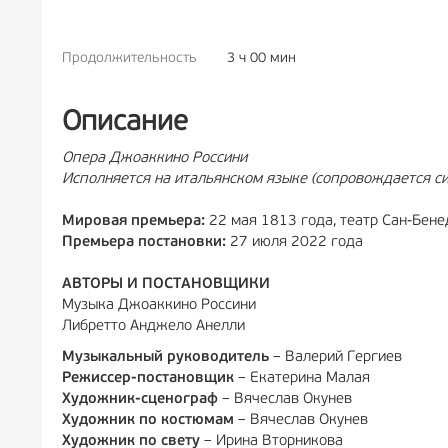
Продолжительность
3 ч 00 мин
РЕКЛА
Описание
Oпера Джоаккино Россини
Исполняется на итальянском языке (сопровождается си
Мировая премьера:
22 мая 1813 года, театр Сан-Бене
Премьера постановки:
27 июля 2022 года
АВТОРЫ И ПОСТАНОВЩИКИ
Музыка Джоаккино Россини
Либретто Анджело Анелли
Музыкальный руководитель
– Валерий Гергиев
Режиссер-постановщик
– Екатерина Малая
Художник-сценограф
– Вячеслав Окунев
Художник по костюмам
– Вячеслав Окунев
Художник по свету
– Ирина Вторникова