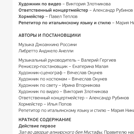
Художник по видео
– Виктория Злотникова
Ответственный концертмейстер
– Александр Рубинов
Хормейстер
– Павел Теплов
Репетитор по итальянскому языку и стилю
– Мария Н
АВТОРЫ И ПОСТАНОВЩИКИ
Музыка Джоаккино Россини
Либретто Анджело Анелли
Музыкальный руководитель – Валерий Гергиев
Режиссер-постановщик – Екатерина Малая
Художник-сценограф – Вячеслав Окунев
Художник по костюмам – Вячеслав Окунев
Художник по свету – Ирина Вторникова
Художник по видео – Виктория Злотникова
Ответственный концертмейстер – Александр Рубинов
Хормейстер – Илья Попов
Репетитор по итальянскому языку и стилю – Мария Ник
КРАТКОЕ СОДЕРЖАНИЕ
Действие первое
Зал во дворце алжирского бея Мустафы
. Правителю на