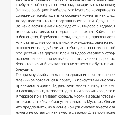
требует, чтобы «дядя» помог ему покорить «племянниц
Эльвира сообщает Изабелле, что Мустафа намеревается
сопернице понаблюдать из соседней комнаты, как след
догадывается, что тот подглядывает за ней. Девушка с
За ней с восхищением наблюдают и Линдоро с Таддео. 
вдвоем, как только он подаст знак – чихнет. Каймакан,
в бешенство. Вдобавок к этому итальянка приглашает 
Али размышляет об итальянских женщинах, одна из ко
отношения: каждый считает себя единственным возлюб
осуществить ее дерзкий план. Линдоро уверяет Мустаф
возведения его в почетный сан паппатачи (ит. pappata
бею, что значит быть паппатачи: от него требуется пи
будущим.
По приказу Изабеллы для празднования приготовлено м
пленников готовиться к побегу. В присутствии многоч
принимают в орден. Таддео зачитывает клятву, покорно
и наслаждаться, позволять делать и говорить все, что 
К террасе причаливает корабль, моряки и рабы готовы 
понимает, что был обманут, и взывает к Мустафе. Одна
что предпринять, но в конце концов сбегает вместе с 
ничего не остается, как вместе с верной Эльвирой пож