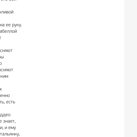
чливой
а ее руку.
забеллой
т
ясняют
бы
ю
ясняют
аким
х
венно
ь, есть
аддео
 знает,
и, и ему
тальянку,