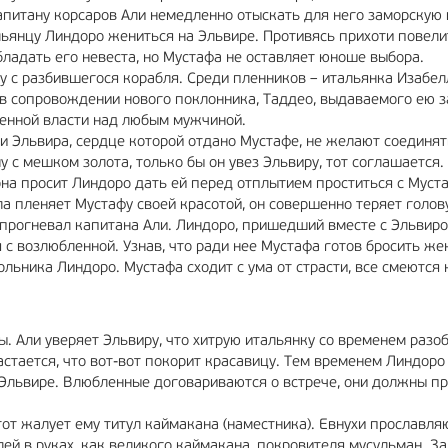
капитану корсаров Али немедленно отыскать для него заморскую 
ьянцу Линдоро жениться на Эльвире. Противясь прихоти повели
ладать его невеста, но Мустафа не оставляет юноше выбора.
у с разбившегося корабля. Среди пленников – итальянка Изабел
в сопровождении нового поклонника, Таддео, выдаваемого ею з
твенной власти над любым мужчиной.
ни Эльвира, сердце которой отдано Мустафе, не желают соединят
 с мешком золота, только бы он увез Эльвиру, тот соглашается.
она просит Линдоро дать ей перед отплытием проститься с Муст
а пленяет Мустафу своей красотой, он совершенно теряет голову
 прогневал капитана Али. Линдоро, пришедший вместе с Эльвир
 с возлюбленной. Узнав, что ради нее Мустафа готов бросить жен
льника Линдоро. Мустафа сходит с ума от страсти, все смеются 
 Али уверяет Эльвиру, что хитрую итальянку со временем разоб
стается, что вот-вот покорит красавицу. Тем временем Линдоро
а Эльвире. Влюбленные договариваются о встрече, они должны п
тот жалует ему титул каймакана (наместника). Евнухи прославля
лей в руках, как великого каймакана, покровителя мусульман. За