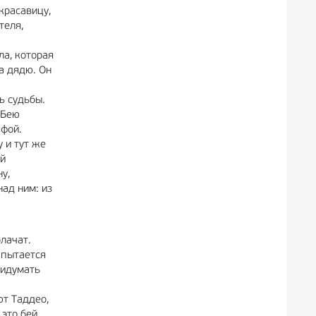
красавицу,
теля,
ла, которая
а дядю. Он
ь судьбы.
 Бею
афой.
 и тут же
ой
у,
над ним: из
лачат.
 пытается
ридумать
ют Таддео,
 это бей