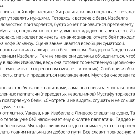
у».
 пить с ней кофе наедине. Хитрая итальянка предлагает незада
ует управлять мужьями. Готовясь к встрече с беем, Изабелла
 ловкостью притворяется, будто хочет понравиться претенденту н
Мустафа, предвкушая встречу, умоляет «дядю» оставить его с И
 однако, не желает замечать никаких знаков, отчего бей приходи
на кофе Эльвиру. Сцена заканчивается всеобщей суматохой.
торых выставила алжирского бея глупцом. Линдоро и Таддео вы
ленным Изабеллы. Тем не менее они должны объединиться, что
у в любви Изабеллы, ведь она готовит торжественную церемони
ci – «москиты», в переносном смысле – «тихони»). Сообщники объ
ть, есть, спать и предаваться наслаждениям. Мустафа очарован т
ножество бутылок с напитками, сама она призывает итальянски
исленных паппатачи (переодетых невольников) Мустафу торжест
 повторяемую беем: «Смотреть и не видеть, слушать и не слышат
вздумается».
к отплытию. Увидев, как Изабелла с Линдоро спешат на судно, Т
ко теперь уже бей напоминает ему о клятве паппатачи. Таддео не
влюбленными. Мустафа слишком поздно понимает, что его провел
елать ловким итальянцам доброго пути. Все славят прекрасную и