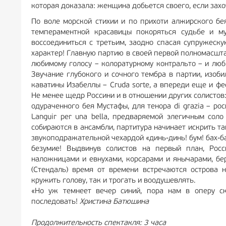
которая доказала: женщина добьется своего, если захо
По воле морской стихии и по прихоти алжирского бе
темпераментной красавицы покоряться судьбе и му
воссоединиться с третьим, заодно спасая супружеску
характер! Главную партию в своей первой полномасшт
любимому голосу – колоратурному контральто – и люб
Звучание глубокого и сочного тембра в партии, изоб
каватины Изабеллы – Cruda sorte, а впереди еще и фее
Не менее щедр Россини и в отношении других солистов:
одураченного бея Мустафы, для тенора di grazia – р
Languir per una bella, предваряемой элегичным сол
собираются в ансамбли, партитура начинает искрить так
звукоподражательной чехардой «динь-динь! бум! бах-ба
безумие! Выдвинув солистов на первый план, Ро
наложницами и евнухами, корсарами и янычарами, бе
(Стендаль) время от времени встречаются острова 
кружить голову, так и трогать и воодушевлять.
«Но уж темнеет вечер синий, пора нам в оперу ск
последовать!
Христина Батюшина
Продолжительность спектакля: 3 часа