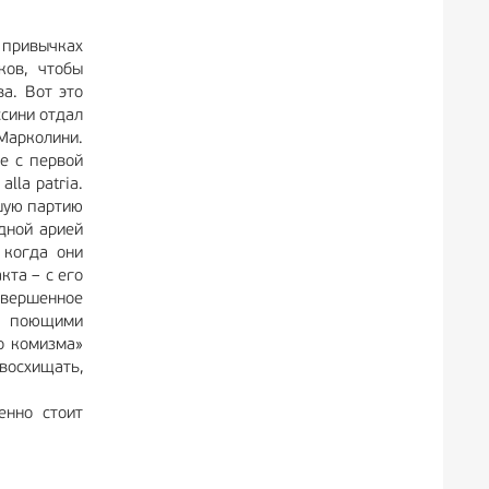
 привычках
ков, чтобы
а. Вот это
сини отдал
Марколини.
е с первой
lla patria.
йшую партию
одной арией
 когда они
кта – с его
совершенное
на поющими
о комизма»
восхищать,
енно стоит