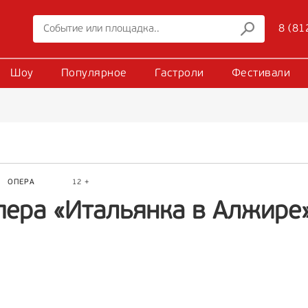
8 (81
Шоу
Популярное
Гастроли
Фестивали
Р
ОПЕРА
12 +
пера «Итальянка в Алжире