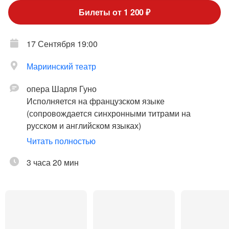
Билеты от 1 200 ₽
17 Сентября 19:00
Мариинский театр
опера Шарля Гуно
Исполняется на французском языке
(сопровождается синхронными титрами на
русском и английском языках)
Читать полностью
Мировая премьера: 19 марта 1859 года, Театр-
лирик, Париж
3 часа 20 мин
Премьера в Большом (Каменном) театре: 31
декабря 1863 года, Императорская итальянская
оперная труппа
Премьера в Мариинском театре: 15 сентября 1869
года, Императорская русская оперная труппа (на