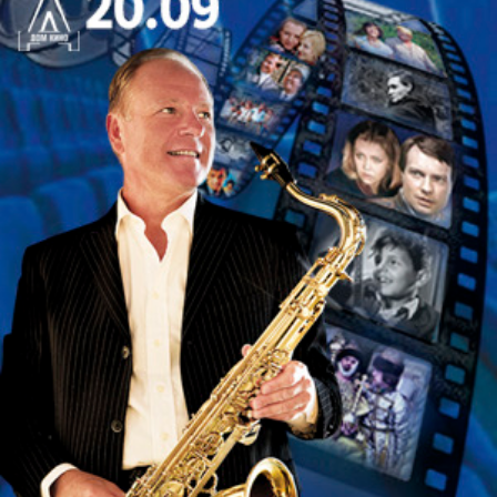
Видеодизайнеры: Нина Данн, Иан Уильям Гэллоуэ
й при участии Сальвадора Авилы
Хореограф – Дмитрий Пимонов
Сценическое движение − Дэн О'Нил
Ответственный концертмейстер –
Наталия Мордашова
Главный хормейстер – Константин Рылов
Репетитор по французскому языку –
Ксения Клименко
КРАТКОЕ СОДЕРЖАНИЕ
Действие первое
Фауст, старый ученый, маг-чернокнижник,
сокрушается, что жизнь прожита зря. Ни наука, ни
религия не дали ответов на его вопросы. Он готов
принять яд, но не может решиться. Фауст просит
помощи у сил ада. Появляется Мефистофель.
Вызвав в зеркале видение – образ юной
Маргариты, он искушает Фауста возможностью