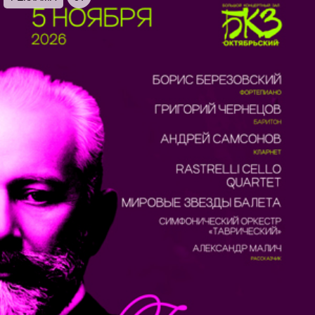
сопровождении органа. Рождественскую
органную музыку представит Андрей Коломийцев,
хорошо знакомый слушателям, как один из самых
ярких в городе исполнителей музыки эпохи
барокко на органе и клавесине.
Молодежный камерный хор «LAUDA»
подростково-молодежного центра
Василеостровского района создан в 1998 году его
бессменным руководителем Мариной КИРЕЕВОЙ.
В репертуаре хора духовные произведения
(православные и католические), польская музыка
(народная и авторская), музыка эпохи
Возрождения, обработки песен народов мира,
произведения современных композиторов и пр.
Хор является лауреатом международных и
российских конкурсов и ведет активную
концертную деятельность.
Ансамбль древнерусского певческого